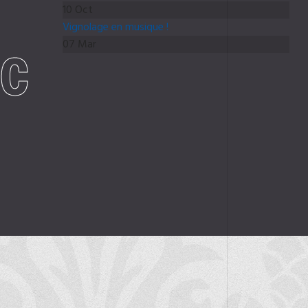
10 Oct
Vignolage en musique !
ec
07 Mar