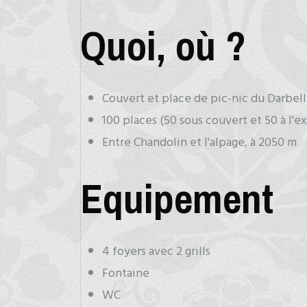
Quoi, où ?
Couvert et place de pic-nic du Darbel
100 places (50 sous couvert et 50 à l'ex
Entre Chandolin et l'alpage, à 2050 m
Equipement
4 foyers avec 2 grills
Fontaine
WC