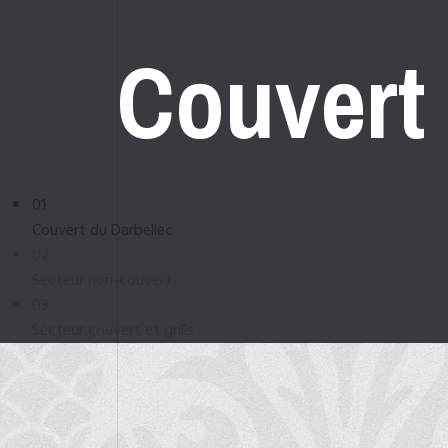
Couver
01
Couvert du Darbellec
02
Secteur non-couvert
03
Secteur couvert et grills