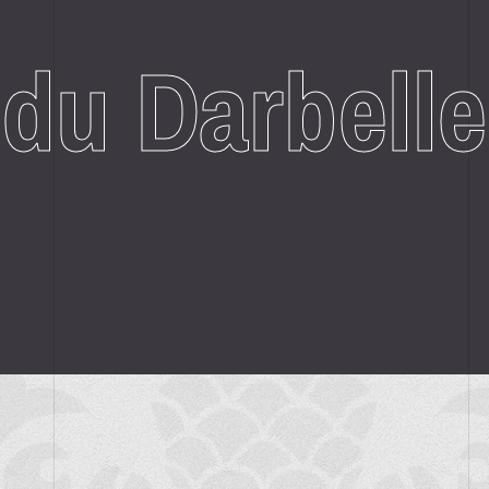
t
du Darbell