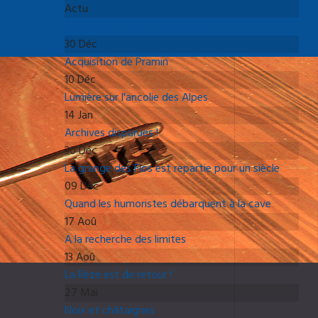
Actu
Reprise de l'ancienne chapelle
30 Déc
Acquisition de Pramin
10 Déc
Lumière sur l'ancolie des Alpes
14 Jan
Archives disparues !
30 Déc
La grange des Fios est repartie pour un siècle
09 Déc
Quand les humoristes débarquent à la cave
17 Aoû
A la recherche des limites
13 Aoû
La Rèze est de retour !
27 Mai
Noix et châtaignes