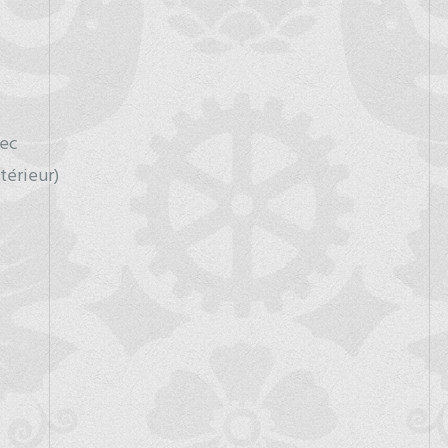
lec
térieur)