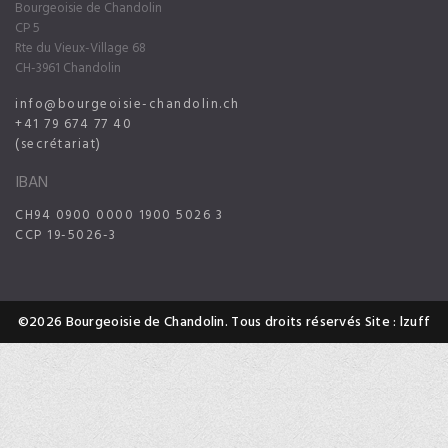
Bourgeoisie de Chandolin
CP 5
Rte du Vieux-Village 68
CH-3961 Chandolin
info@bourgeoisie-chandolin.ch
+41 79 674 77 40
(secrétariat)
IBAN
CH94 0900 0000 1900 5026 3
CCP 19-5026-3
©2026 Bourgeoisie de Chandolin. Tous droits réservés
Site : lzuff