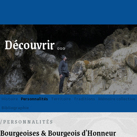
Découvrir
...
Histoire
Personnalités
Territoire
Traditions
Mémoire collective
Bibliographie
/PERSONNALITÉS
Bourgeoises & Bourgeois d'Honneur